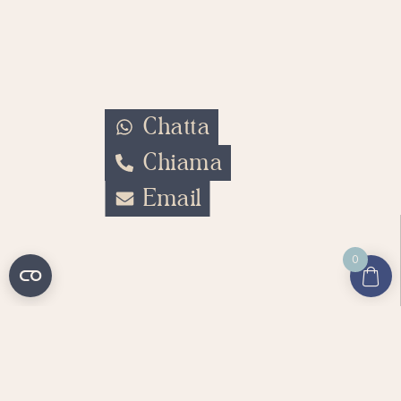
Chatta
Chiama
Email
0
FarfallexEventi