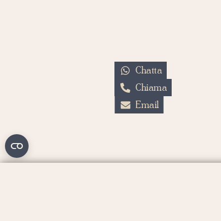
Chatta
Chiama
Email
Ter
FarfallexEventi